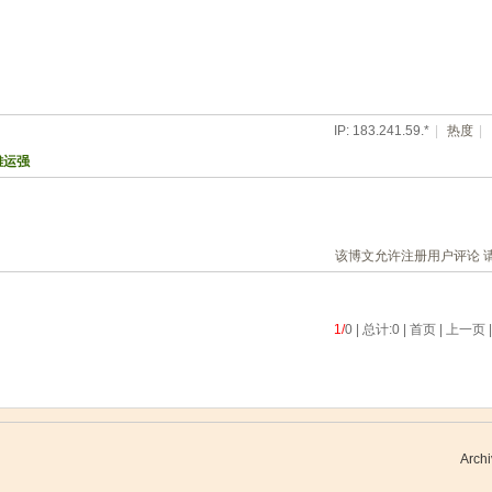
IP: 183.241.59.*
|
热度
|
雒运强
该博文允许注册用户评论 
1/
0 | 总计:0 | 首页 | 上一页 
Archi