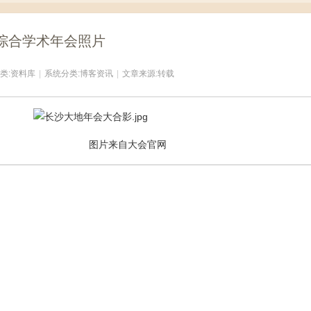
航综合学术年会照片
类:
资料库
|
系统分类:
博客资讯
|
文章来源:转载
大会官网