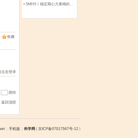
•
SMHS丨稳定期心力衰竭的运动康复：策略与机制
收藏
请点击登录
|
跳转
返回顶部
ver
|
手机版
|
科学网
(
京ICP备07017567号-12
)