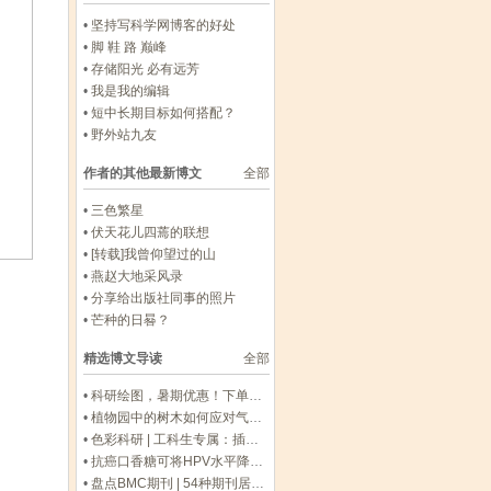
•
坚持写科学网博客的好处
•
脚 鞋 路 巅峰
•
存储阳光 必有远芳
•
我是我的编辑
•
短中长期目标如何搭配？
•
野外站九友
作者的其他最新博文
全部
•
三色繁星
•
伏天花儿四蔫的联想
•
[转载]我曾仰望过的山
•
燕赵大地采风录
•
分享给出版社同事的照片
•
芒种的日晷？
精选博文导读
全部
•
科研绘图，暑期优惠！下单立减500元
•
植物园中的树木如何应对气候变化带来的挑战
•
色彩科研 | 工科生专属：插图配色灵感库
•
抗癌口香糖可将HPV水平降低93%
•
盘点BMC期刊 | 54种期刊居领域Top 10，IF高至47