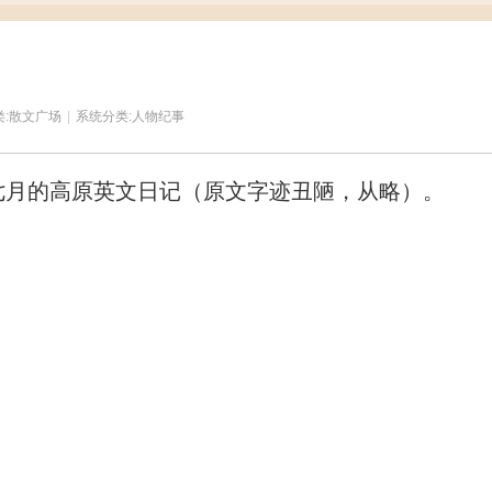
:
散文广场
|
系统分类:
人物纪事
月至七月的高原英文日记（原文字迹丑陋，从略）。