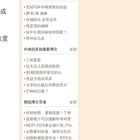
•
坚持写科学网博客的好处
份成
•
脚 鞋 路 巅峰
•
存储阳光 必有远芳
•
我是我的编辑
•
短中长期目标如何搭配？
速度
•
野外站九友
作者的其他最新博文
全部
•
三色繁星
•
伏天花儿四蔫的联想
•
[转载]我曾仰望过的山
•
燕赵大地采风录
•
分享给出版社同事的照片
•
芒种的日晷？
精选博文导读
全部
•
科研绘图，暑期优惠！下单立减500元
•
甜菜根汁可以缓解怀孕对肾脏的压力
•
MDPI 2026参会旅行奖 (Travel Award) 中国区获奖名单公布！
•
从数量到价值：濒危活化石ELF 理论重塑濒危物种保护优先级
•
别因检索耽误毕业！IEEE出版+EI快检索，8-9月会议合集征稿中