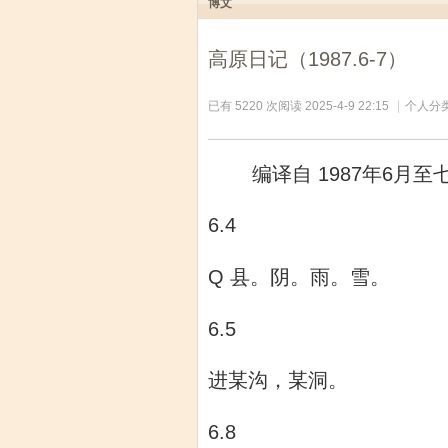
博文
高原日记（1987.6-7）
已有 5220 次阅读
2025-4-9 22:15
|
个人分类
编译自 1987年6
6.4
Q 县。阴。雨。雪。
6.5
进某沟，某洞。
6.8