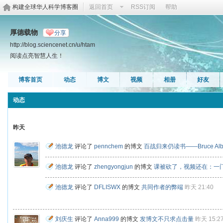
构建全球华人科学博客圈
返回首页
RSS订阅
帮助
厚德载物
分享
http://blog.sciencenet.cn/u/htam
阅读点亮智慧人生！
博客首页
动态
博文
视频
相册
好友
动态
昨天
池德龙
评论了
pennchem
的博文
百战归来仍读书——Bruce Al
池德龙
评论了
zhengyongjun
的博文
课被砍了，视频还在：一
池德龙
评论了
DFLISWX
的博文
共同作者的弊端
昨天 21:40
刘庆生
评论了
Anna999
的博文
发博文不只求点击量
昨天 15:2