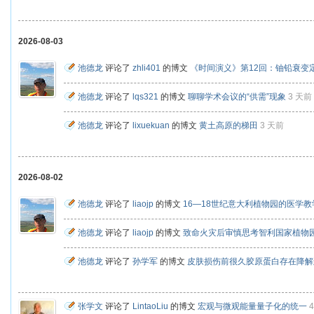
2026-08-03
池德龙
评论了
zhli401
的博文
《时间演义》第12回：铀铅衰变
池德龙
评论了
lqs321
的博文
聊聊学术会议的“供需”现象
3 天前
池德龙
评论了
lixuekuan
的博文
黄土高原的梯田
3 天前
2026-08-02
池德龙
评论了
liaojp
的博文
16—18世纪意大利植物园的医学
池德龙
评论了
liaojp
的博文
致命火灾后审慎思考智利国家植物
池德龙
评论了
孙学军
的博文
皮肤损伤前很久胶原蛋白存在降解
张学文
评论了
LintaoLiu
的博文
宏观与微观能量量子化的统一