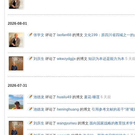
2026-08-01
张学文
评论了
laofan68
的博文
文化199：原四川省四城之一的
刘庆生
评论了
wkwzydgjjx
的博文
知识为本还是能力为本
5 天
2026-07-31
池德龙
评论了
huailu49
的博文
夏花-睡莲
6 天前
池德龙
评论了
heninghuang
的博文
引用参考文献的若干“潜”
刘庆生
评论了
wangyunwu
的博文
面向国家战略的教育技术学