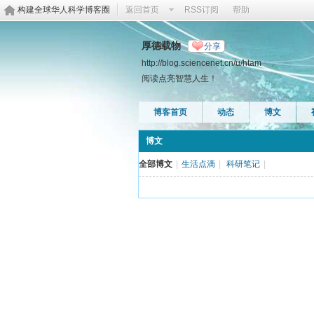
构建全球华人科学博客圈
返回首页
RSS订阅
帮助
厚德载物
分享
http://blog.sciencenet.cn/u/htam
阅读点亮智慧人生！
博客首页
动态
博文
博文
全部博文
|
生活点滴
|
科研笔记
|