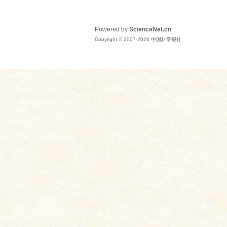
Powered by
ScienceNet.cn
Copyright © 2007-
2026
中国科学报社