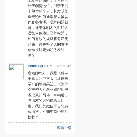
上发生纠纷时，个人通常
处于弱势地位，对于隶属
于单位的个人，其发明创
造无论如何通常都会被认
作职务发明。我的问题就
是，处于体制内的科研人
员如何保障自己的权益，
如何有效的规避职务发明
约束，避免将个人的发明
创造被认定为职务发明
呢？
lanmogu
2015-3-23 20:45
唐老师您好，我是《科学
美国人》中文版《环球科
学》的编辑吴兰，《为什
么投资人不愿意碰院所技
术成果》写得非常精道，
与博友的讨论也给人启
发。我们的微信平台想转
载博文，不知您是否愿意
授权？
查看全部