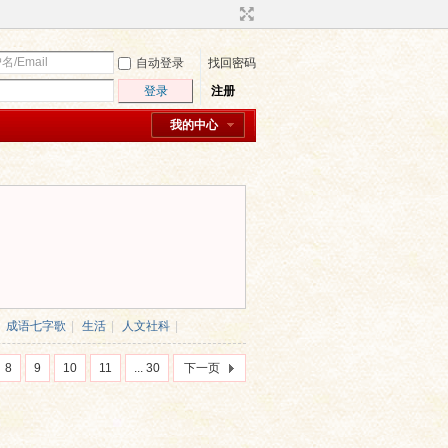
自动登录
找回密码
登录
注册
我的中心
成语七字歌
|
生活
|
人文社科
|
8
9
10
11
... 30
下一页