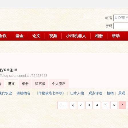
帐号
密码
会议
基金
论文
视频
小柯机器人
相册
帮助
gyongjin
://blog.sciencenet.cn/?2453428
题
博文
相册
留言板
个人资料
现代农业
|
猜植物名
|
《作物栽培七字歌》
|
山水人物
|
观点评述
|
植物
|
景观
|
1 ...
2
3
4
5
6
7