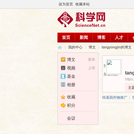
设为首页
收藏本站
首页
新闻
博客
人才
我的中心
博文
tangyongjin的博文
博文
发布
加为好友
视频
上传
tan
科
›
›
›
发送消息
基金
https
相册
主
收藏
转基因作物推广
|
积分
会议
学