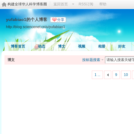
构建全球华人科学博客圈
返回首页
RSS订阅
帮助
yufabiao1的个人博客
分享
http://blog.sciencenet.cn/u/yufabiao1
博客首页
动态
博文
视频
相册
好友
博文
按标题搜索
1 ...
9
10