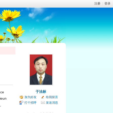
注册
|
登录
于法标
nce
加为好友
给我留言
ieun
打个招呼
发送消息
,