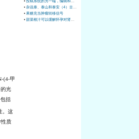
•
投稿系统的另一端，编辑和审稿人到底在做什么？丨Wiley暑期线上学习营
•
杂说泰、泰山和泰安（4）古今泰安
•
果糖充当肿瘤转移信号
•
甜菜根汁可以缓解怀孕对肾脏的压力
(4-甲
菁的光
，包括
性。这
学性质