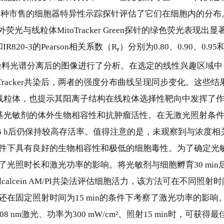
用一种市售的细胞器特异性示踪探针评估了它们在细胞内的分布
荧光与线粒体MitoTracker Green探针的绿色荧光表现出显
2和IR820-3的Pearson相关系数（R
）分别为0.80、0.90、0.95和
r
软件对两种染料光谱分离后的图像进行了分析。在选定的线性兴趣区域中
itoTracker共染后，两者的强度分布曲线呈现同步变化。这些结
进入线粒体，也提示其阳离子结构在线粒体选择性靶向中发挥了
20基光敏剂的体外生物相容性和抗肿瘤活性。在无激光照射条
孵育6 h后仍保持较高存活率。值得注意的是，未观察到与浓度相
件下具有良好的生物相容性和极低的细胞毒性。为了确定光
光照时长和激光功率的影响。将光敏剂与细胞孵育30 min
用calcein AM/PI共染法评估细胞活力，该方法可在不同照射
在固定照射时间为15 min的条件下考察了激光功率的影响
8 nm激光、功率为300 mW/cm²、照射15 min时，可获得最