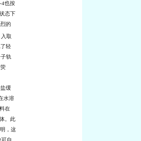
0-4也按
体状态下
强烈的
引入取
现了轻
分子轨
的荧
酸盐缓
在水溶
染料在
体。此
表明，这
中可自