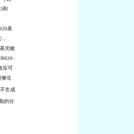
3和
820基
比，
0基光敏
R820-
效应可
能够生
乎不生成
扭曲的分