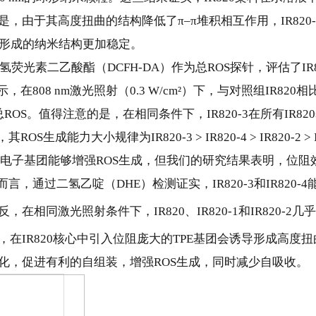
，由于其高度扭曲的结构降低了π–π堆积相互作用，IR820-
820形成的纳米结构更加稳定。
二氢荧光素二乙酸酯（DCFH-DA）作为总ROS探针，评估了IR
在808 nm激光照射（0.3 W/cm²）下，与对照组IR820相
的总ROS。值得注意的是，在相同条件下，IR820-3在所有IR82
成能力大小规律为IR820-3 > IR820-4 > IR820-2 > I
表明给电子基团能够增强ROS生成，但我们的研究结果表明，位阻
，通过二氢乙啶（DHE）检测证实，IR820-3和IR820-4
，在相同激光照射条件下，IR820、IR820-1和IR820-2几
，在IR820核心中引入位阻庞大的TPE基团会诱导形成高度
化，促进有利的自组装，增强ROS生成，同时减少自吸收。