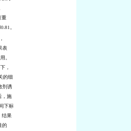
。
著重
0.81。
，
果表
作用。
件下，
关的细
敏剂诱
后，施
时间下标
。结果
佳的