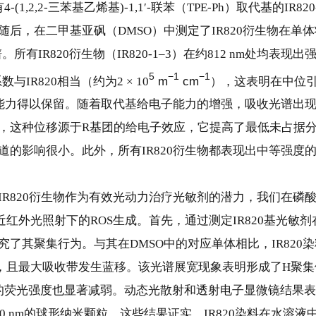
-(1,2,2-三苯基乙烯基)-1,1′-联苯（TPE-Ph）取代基的IR82
后，在二甲基亚砜（DMSO）中测定了IR820衍生物在单
有IR820衍生物（IR820-1–3）在约812 nm处均表现出
5
−1
−1
IR820相当（约为2 × 10
m
cm
），这表明在中位
捕光能力得以保留。随着取代基给电子能力的增强，吸收光谱出
，这种位移源于R基团的给电子效应，它提高了最低未占据
道的影响很小。此外，所有IR820衍生物都表现出中等强度
IR820衍生物作为有效光动力治疗光敏剂的潜力，我们在磷
近红外光照射下的ROS生成。首先，通过测定IR820基光敏剂
了其聚集行为。与其在DMSO中的对应单体相比，IR820
低，且最大吸收带发生蓝移。该光谱展宽现象表明形成了H聚集
S中的荧光强度也显著减弱。动态光散射和透射电子显微镜结果
0 nm的球形纳米颗粒。这些结果证实，IR820染料在水溶液