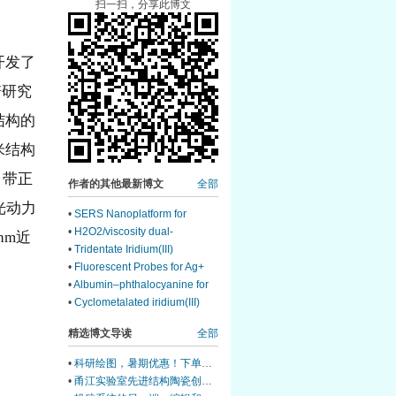
扫一扫，分享此博文
开发了
谱研究
结构的
米结构
，带正
作者的其他最新博文
全部
光动力
•
SERS Nanoplatform for
Bacterial Tracking and Wound
•
H2O2/viscosity dual-
nm近
Healing
responsive fluorescent probe
•
Tridentate Iridium(III)
for redox
Complex for Mitochondria-
•
Fluorescent Probes for Ag+
Targeting
and Hg2+ Sensing- A Review
•
Albumin–phthalocyanine for
image and therapy
•
Cyclometalated iridium(III)
glioblastoma
probe for hypochlorit detection
精选博文导读
全部
•
科研绘图，暑期优惠！下单立减500元
•
甬江实验室先进结构陶瓷创新中心团队综述：室温塑性陶瓷的兴起与研究进展