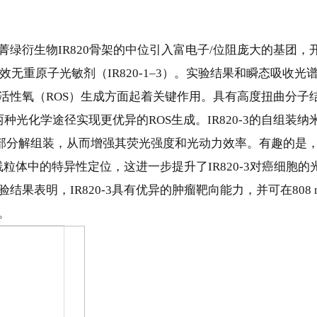
绿衍生物IR820骨架的中位引入富电子/位阻庞大的基团，
高效无重原子光敏剂（IR820-1–3）。实验结果和瞬态吸收光
活性氧（ROS）生成方面起着关键作用。具有高度扭曲分子
型两种光化学途径实现更优异的ROS生成。IR820-3的
自组装纳
部分解组装，从而增强其荧光强度和光动力效率。有趣的是
在线粒体中的特异性定位，这进一步提升了IR820-3对癌细胞的
果表明，IR820-3具有优异的肿瘤靶向能力，并可在808 
。