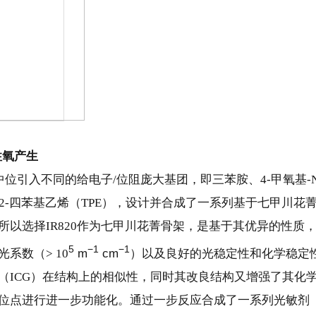
性氧产生
中位引入不同的给电子/位阻庞大基团，即三苯胺、4-甲氧基-N-
1,2,2-四苯基乙烯（TPE），设计并合成了一系列基于七甲川花
所以选择IR820作为七甲川花菁骨架，是基于其优异的性质
5
−1
−1
系数（> 10
m
cm
）以及良好的光稳定性和化学稳定
（ICG）在结构上的相似性，同时其改良结构又增强了其化
位点进行进一步功能化。通过一步反应合成了一系列光敏剂