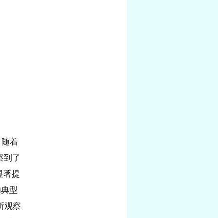
。随着
察到了
显著提
的典型
后所观察