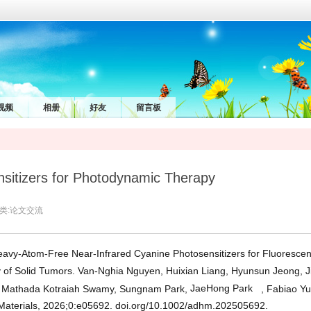
视频
相册
好友
留言板
sitizers for Photodynamic Therapy
类:
论文交流
 Heavy-Atom-Free Near-Infrared Cyanine Photosensitizers for Fluoresce
f Solid Tumors. Van-Nghia Nguyen, Huixian Liang, Hyunsun Jeong, J
 Mathada Kotraiah Swamy, Sungnam Park,
JaeHong Park
, Fabiao Yu
Materials, 2026;0:e05692. doi.org/10.1002/adhm.202505692.