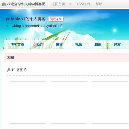
构建全球华人科学博客圈
返回首页
RSS订阅
帮助
yufabiao1的个人博客
分享
http://blog.sciencenet.cn/u/yufabiao1
博客首页
动态
博文
视频
相册
好友
相册
共 19 张图片