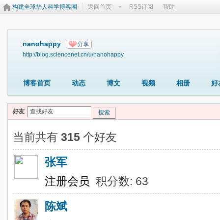
构建全球华人科学博客圈
返回首页
RSS订阅
帮助
nanohappy
分享
http://blog.sciencenet.cn/u/nanohappy
博客首页
动态
博文
视频
相册
好
好友
搜索
当前共有
315
个好友
张军
注册会员
积分数: 63
陈斌