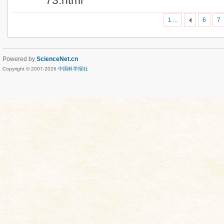
73.html
1 ...
6
7
Powered by
ScienceNet.cn
Copyright © 2007-
2026
中国科学报社