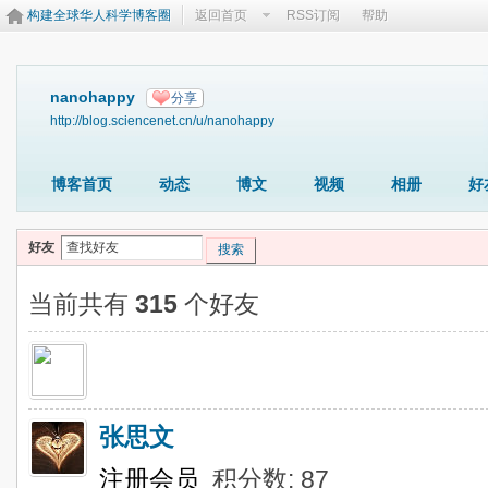
构建全球华人科学博客圈
返回首页
RSS订阅
帮助
nanohappy
分享
http://blog.sciencenet.cn/u/nanohappy
博客首页
动态
博文
视频
相册
好
好友
搜索
当前共有
315
个好友
张思文
注册会员
积分数: 87