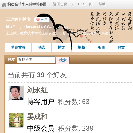
构建全球华人科学博客圈
返回首页
RSS订阅
帮助
王运武的博客
分享
http://blog.sciencenet.cn/u/wangyunwu
王运武，教育技术学博士研究生。出版专著1部，发表论文10余篇。
博客首页
动态
博文
视频
相册
好友
好友
搜索
当前共有
39
个好友
刘永红
博客用户
积分数: 63
晏成和
中级会员
积分数: 239