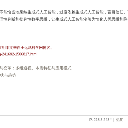
不能恰当地采纳生成式人工智能，过度依赖生成式人工智能，盲目信任、
理性判断和批判性数字思维，让生成式人工智能沦落为惰化人类思维和降
注明本文来自王运武科学网博客。
og-241692-1506817.html
育创新与变革：多维透视、本质特征与应用模式
现状与趋势
IP: 218.3.243.*
|
热度
|