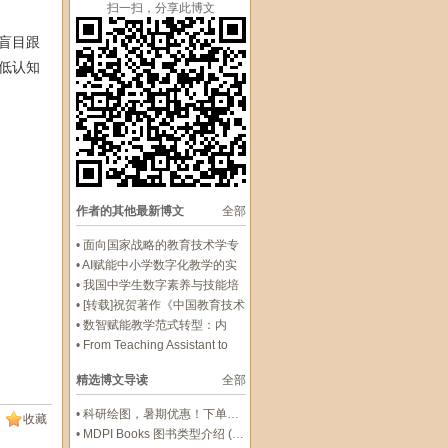
扫一扫，分享此博文
盲目跟
低认知
作者的其他最新博文
全部
•
面向国家战略的教育技术学专
业调整优化路径
•
AI赋能中小学数字化教学的实
践与探索
•
我国中学生数字素养与技能培
养现状和提升路径探究
•
[转载]祝贺著作《中国教育技术
产业研究报告（2025）》出版
•
数智赋能教学范式转型：内
涵、类型、动因与趋势
•
From Teaching Assistant to
Co-Intelligence: Agent
精选博文导读
全部
Technology Reshapes the
Paradi
•
科研绘图，暑期优惠！下单立减500元
收藏
•
MDPI Books 图书类型介绍 (三)：Edited Book