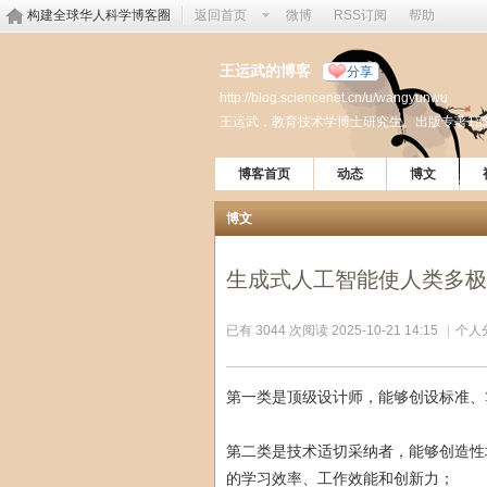
构建全球华人科学博客圈
返回首页
微博
RSS订阅
帮助
王运武的博客
分享
http://blog.sciencenet.cn/u/wangyunwu
王运武，教育技术学博士研究生。出版专著1部
博客首页
动态
博文
博文
生成式人工智能使人类多极
已有 3044 次阅读
2025-10-21 14:15
|
个人
第一类是顶级设计师，能够创设标准、
第二类是技术适切采纳者，能够创造性
的学习效率、工作效能和创新力；