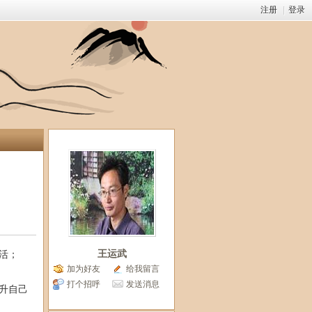
注册
|
登录
王运武
活；
加为好友
给我留言
打个招呼
发送消息
升自己