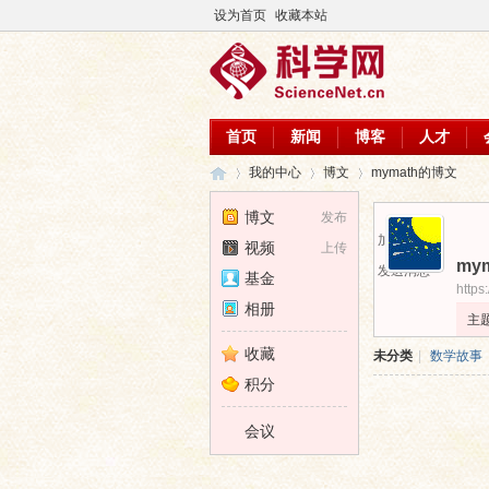
设为首页
收藏本站
首页
新闻
博客
人才
我的中心
博文
mymath的博文
博文
发布
加为好友
视频
上传
my
科
›
›
›
发送消息
基金
https
相册
主
收藏
未分类
|
数学故事
积分
会议
学