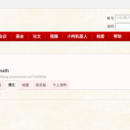
帐号
密码
会议
基金
论文
视频
小柯机器人
相册
帮助
math
://blog.sciencenet.cn/?240898
题
博文
相册
留言板
个人资料
|