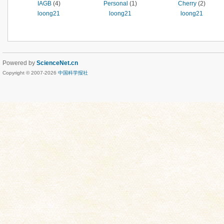
IAGB
(4)
Personal
(1)
Cherry
(2)
loong21
loong21
loong21
Powered by
ScienceNet.cn
Copyright © 2007-
2026
中国科学报社