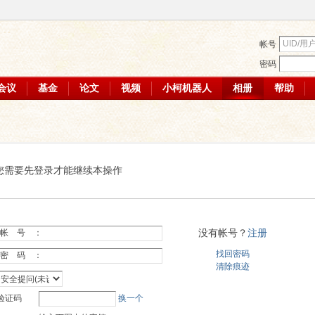
帐号
密码
会议
基金
论文
视频
小柯机器人
相册
帮助
您需要先登录才能继续本操作
没有帐号？
注册
帐 号 ：
找回密码
密 码 ：
清除痕迹
验证码
换一个