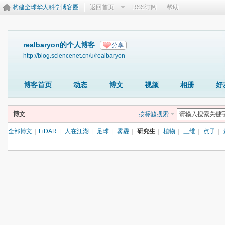
构建全球华人科学博客圈
返回首页
RSS订阅
帮助
realbaryon的个人博客
分享
http://blog.sciencenet.cn/u/realbaryon
博客首页
动态
博文
视频
相册
好
博文
按标题搜索
全部博文
|
LiDAR
|
人在江湖
|
足球
|
雾霾
|
研究生
|
植物
|
三维
|
点子
|