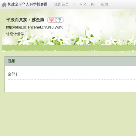
构建全球华人科学博客圈
返回首页
RSS订阅
帮助
平淡而真实：苏金燕
分享
http://blog.sciencenet.cn/u/sujywhu
信息计量学
视频
全部
|