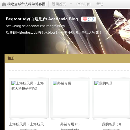
构建全球华人科学博客圈
返回首页
RSS订阅
帮助
Begtostudy(白途思)'s Academic Blog
分享
http://blog.sciencenet.cn/u/begtostudy
欢迎访问Begtostudy的学术blog！--不要小聪明，寻找大智慧！
相册
上海航天局（上海航天科技研究院）
外链专用
(1)
(3)
我的相册
(3)