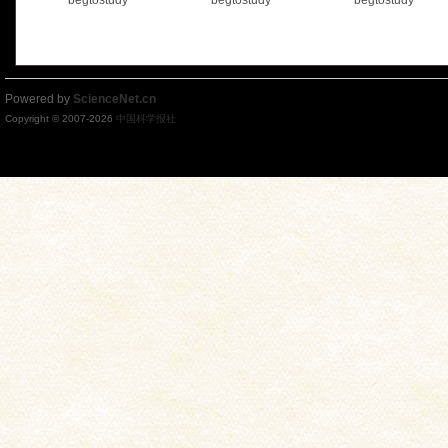
begtostudy
begtostudy
begtostudy
Powered by
ScienceNet.cn
Copyright © 2007-
2026
中国科学报社