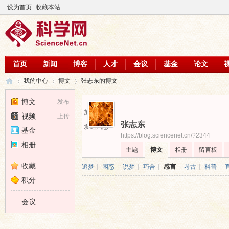
设为首页
收藏本站
首页
新闻
博客
人才
会议
基金
论文
我的中心
博文
张志东的博文
博文
发布
加为好友
视频
上传
张志东
科
›
›
›
发送消息
基金
https://blog.sciencenet.cn/?2344
相册
主题
博文
相册
留言板
收藏
追梦
|
困惑
|
说梦
|
巧合
|
感言
|
考古
|
科普
|
积分
会议
学