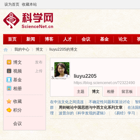
设为首页
收藏本站
首页
新闻
博客
人才
会议
基金
论文
我的中心
博文
liuyu2205的博文
博文
发布
加为好友
视频
上传
liuyu2205
科
›
›
›
发送消息
基金
https://blog.sciencenet.cn/?2322490
相册
主题
博文
相册
留言板
收藏
在中法文化之间流连
|
不确定性问题和算法讨论
|
智
群
|
周剑铭论中国思想与中西文化系列文章
|
在法国
积分
理
|
波普尔的《科学发现的逻辑》
|
《易经》学习
|
会议
学