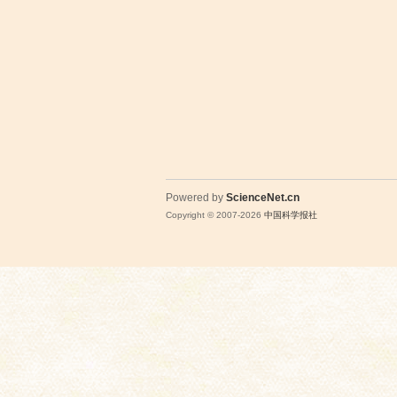
Powered by
ScienceNet.cn
Copyright © 2007-
2026
中国科学报社