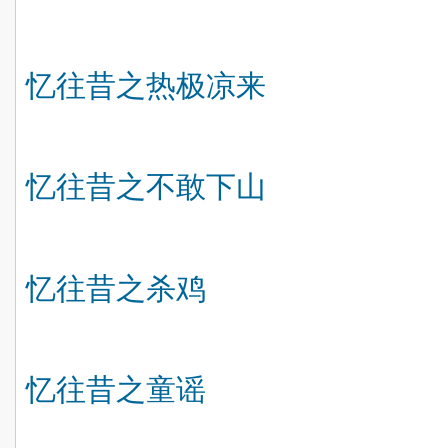
忆往昔之热极凉来
忆往昔之不敢下山
忆往昔之杀鸡
忆往昔之童谣