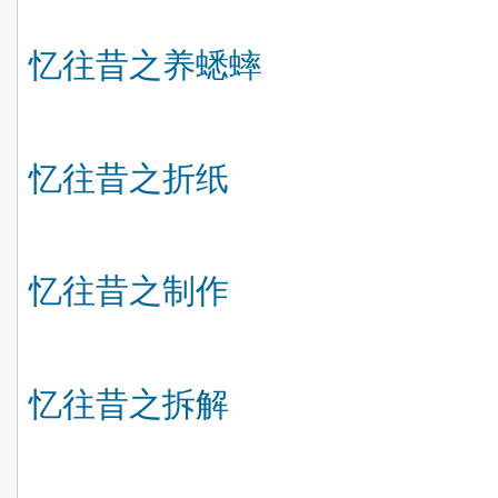
忆往昔之养蟋蟀
忆往昔之
折纸
忆往昔之制作
忆往昔之拆解