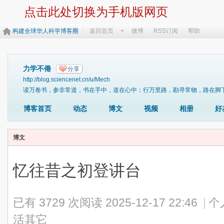
点击此处切换为手机版网页
构建全球华人科学博客圈
返回首页
微博
RSS订阅
帮助
力学不倦
分享
http://blog.sciencenet.cn/u/Mech
读万卷书，参非常道，书在手中，道在心中；行万里路，勘寻常物，路在脚下，物在眼下。https:/
博客首页
动态
博文
视频
相册
好
博文
忆往昔之初登讲台
已有 3729 次阅读
2025-12-17 22:46
|
个
活其它