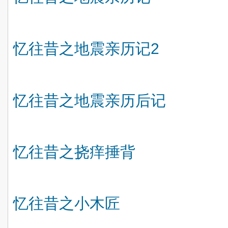
忆往昔之地震亲历记
2
忆往昔之地震亲历后记
忆往昔之挠痒捶背
忆往昔之小木匠