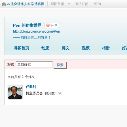
构建全球华人科学博客圈
返回首页
RSS订阅
帮助
Peri 的仿生世界
分享
http://blog.sciencenet.cn/u/Peri
—— 思维纤网上的舞者！
博客首页
动态
博文
视频
相册
好
好友
搜索
当前共有
1
个好友
任胜利
博主委员会
积分数: 590