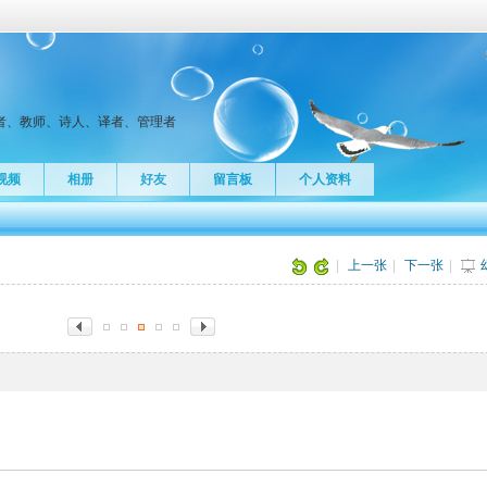
者、教师、诗人、译者、管理者
视频
相册
好友
留言板
个人资料
片
|
上一张
|
下一张
|