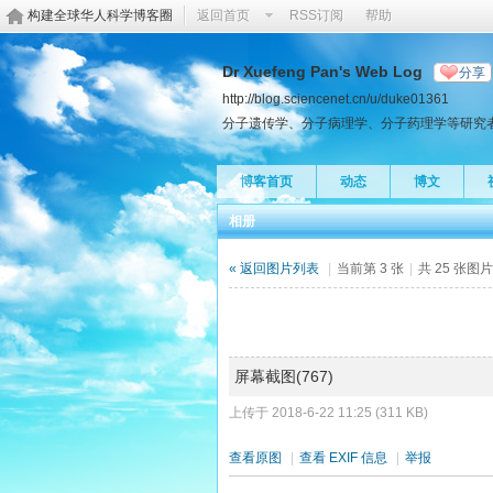
构建全球华人科学博客圈
返回首页
RSS订阅
帮助
Dr Xuefeng Pan's Web Log
分享
http://blog.sciencenet.cn/u/duke01361
分子遗传学、分子病理学、分子药理学等研究
博客首页
动态
博文
相册
« 返回图片列表
|
当前第 3 张
|
共 25 张图
屏幕截图(767)
上传于 2018-6-22 11:25 (311 KB)
查看原图
|
查看 EXIF 信息
|
举报