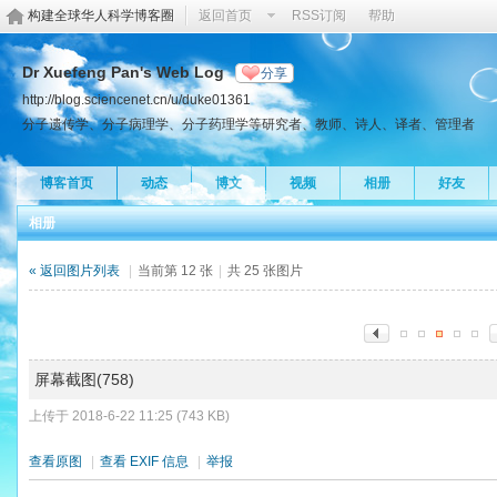
构建全球华人科学博客圈
返回首页
RSS订阅
帮助
Dr Xuefeng Pan's Web Log
分享
http://blog.sciencenet.cn/u/duke01361
分子遗传学、分子病理学、分子药理学等研究者、教师、诗人、译者、管理者
博客首页
动态
博文
视频
相册
好友
相册
« 返回图片列表
|
当前第 12 张
|
共 25 张图片
屏幕截图(758)
上传于 2018-6-22 11:25 (743 KB)
查看原图
|
查看 EXIF 信息
|
举报