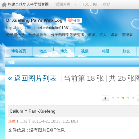
构建全球华人科学博客圈
返回首页
RSS订阅
帮助
Dr Xuefeng Pan's Web Log
分享
http://blog.sciencenet.cn/u/duke01361
分子遗传学、分子病理学、分子药理学等研究者、教师、诗人、译者、管理者
博客首页
动态
博文
视频
相册
好友
相册
« 返回图片列表
|
当前第 18 张
|
共 25 
Callum Y Pan -Xuefeng
热度
1
上传于 2011-4-21 18:13 (1.21 MB)
文件信息 : 没有图片EXIF信息