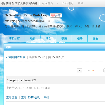
构建全球华人科学博客圈
返回首页
RSS订阅
帮助
Dr Xuefeng Pan's Web Log
分享
http://blog.sciencenet.cn/u/duke01361
分子遗传学、分子病理学、分子药理学等研究者、教师、诗人、译者、管理者
博客首页
动态
博文
视频
相册
好友
相册
« 返回图片列表
|
当前第 22 张
|
共 25 张图片
Singapore flow-003
上传于 2011-4-15 06:42 (1.24 MB)
查看原图
|
查看 EXIF 信息
|
举报