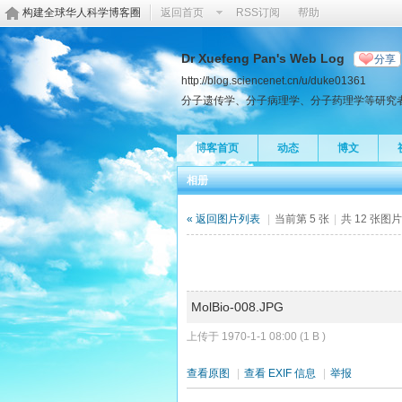
构建全球华人科学博客圈
返回首页
RSS订阅
帮助
Dr Xuefeng Pan's Web Log
分享
http://blog.sciencenet.cn/u/duke01361
分子遗传学、分子病理学、分子药理学等研究
博客首页
动态
博文
相册
« 返回图片列表
|
当前第 5 张
|
共 12 张图
MolBio-008.JPG
上传于 1970-1-1 08:00 (1 B )
查看原图
|
查看 EXIF 信息
|
举报