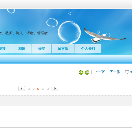
者、教师、诗人、译者、管理者
视频
相册
好友
留言板
个人资料
片
|
上一张
|
下一张
|