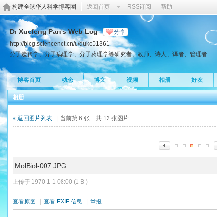
构建全球华人科学博客圈
返回首页
RSS订阅
帮助
Dr Xuefeng Pan's Web Log
分享
http://blog.sciencenet.cn/u/duke01361
分子遗传学、分子病理学、分子药理学等研究者、教师、诗人、译者、管理者
博客首页
动态
博文
视频
相册
好友
相册
« 返回图片列表
|
当前第 6 张
|
共 12 张图片
MolBiol-007.JPG
上传于 1970-1-1 08:00 (1 B )
查看原图
|
查看 EXIF 信息
|
举报