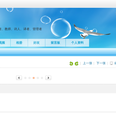
者、教师、诗人、译者、管理者
视频
相册
好友
留言板
个人资料
片
|
上一张
|
下一张
|