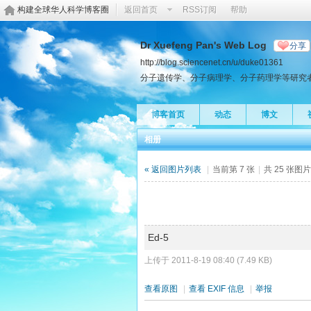
构建全球华人科学博客圈
返回首页
RSS订阅
帮助
Dr Xuefeng Pan's Web Log
分享
http://blog.sciencenet.cn/u/duke01361
分子遗传学、分子病理学、分子药理学等研究
博客首页
动态
博文
相册
« 返回图片列表
|
当前第 7 张
|
共 25 张图
Ed-5
上传于 2011-8-19 08:40 (7.49 KB)
查看原图
|
查看 EXIF 信息
|
举报