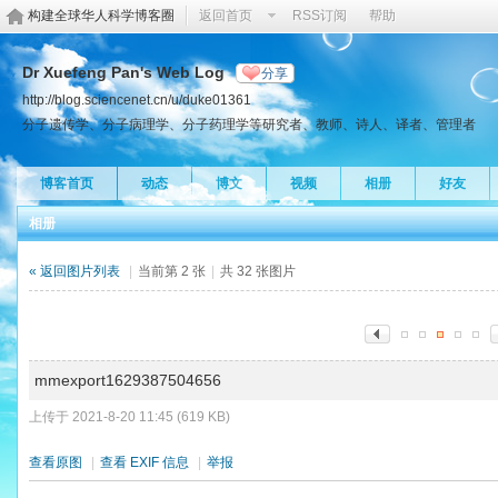
构建全球华人科学博客圈
返回首页
RSS订阅
帮助
Dr Xuefeng Pan's Web Log
分享
http://blog.sciencenet.cn/u/duke01361
分子遗传学、分子病理学、分子药理学等研究者、教师、诗人、译者、管理者
博客首页
动态
博文
视频
相册
好友
相册
« 返回图片列表
|
当前第 2 张
|
共 32 张图片
mmexport1629387504656
上传于 2021-8-20 11:45 (619 KB)
查看原图
|
查看 EXIF 信息
|
举报