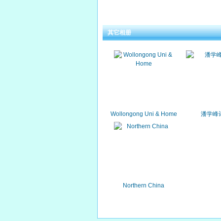
其它相册
Wollongong Uni & Home
潘学峰
Northern China