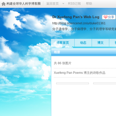
构建全球华人科学博客圈
返回首页
RSS订阅
帮助
Dr Xuefeng Pan's Web Log
分享
http://blog.sciencenet.cn/u/duke01361
分子遗传学、分子病理学、分子药理学等研究
博客首页
动态
博文
相册
共 86 张图片
Xuefeng Pan Poems 博主的诗歌作品