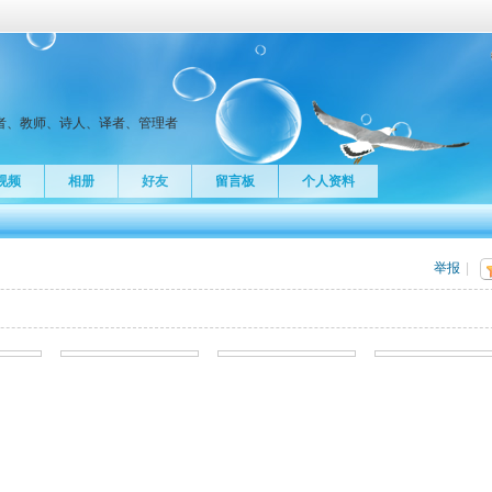
者、教师、诗人、译者、管理者
视频
相册
好友
留言板
个人资料
举报
|