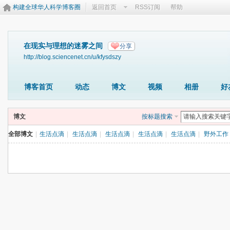
构建全球华人科学博客圈
返回首页
RSS订阅
帮助
在现实与理想的迷雾之间
分享
http://blog.sciencenet.cn/u/kfysdszy
博客首页
动态
博文
视频
相册
好
博文
按标题搜索
全部博文
|
生活点滴
|
生活点滴
|
生活点滴
|
生活点滴
|
生活点滴
|
野外工作