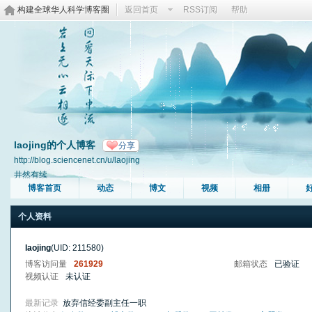
构建全球华人科学博客圈
返回首页
RSS订阅
帮助
laojing的个人博客
分享
http://blog.sciencenet.cn/u/laojing
井然有续
博客首页
动态
博文
视频
相册
个人资料
laojing
(UID: 211580)
博客访问量
261929
邮箱状态
已验证
视频认证
未认证
最新记录
放弃信经委副主任一职