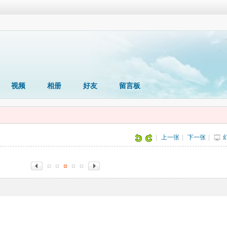
视频
相册
好友
留言板
片
|
上一张
|
下一张
|