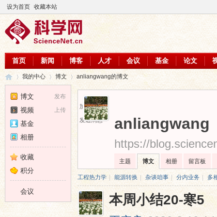
设为首页
收藏本站
首页
新闻
博客
人才
会议
基金
论文
我的中心
博文
anliangwang的博文
博文
发布
加为好友
视频
上传
科
›
›
›
anliangwang
发送消息
基金
相册
https://blog.scienc
收藏
主题
博文
相册
留言板
积分
工程热力学
|
能源转换
|
杂谈咱事
|
分内业务
|
多
会议
本周小结20-寒5
学