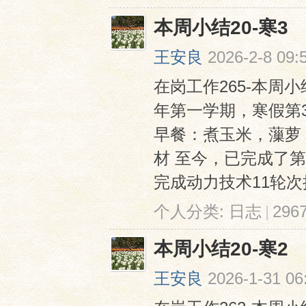
本周小结20-寒3
王安良
2026-2-8 09:
在岗工作265-本周小结2
年第一学期，寒假第
早餐：煮玉米，薻萝
材 至今，已完成了
完成动力技术11轮次授
个人分类:
日志
|
29
本周小结20-寒2
王安良
2026-1-31 06