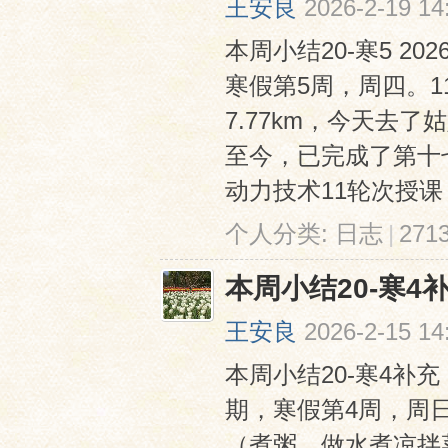
王安良
2026-2-19 14
本周小结20-寒5 20
寒假第5周，周四。
7.77km，今天去
至今，已完成了第十
动力技术11轮次授课 
网
个人分类:
日志
|
27
本周小结20-寒4
王安良
2026-2-15 14
本周小结20-寒4补充 
期，寒假第4周，周
（煮粥、做水煮凉拌