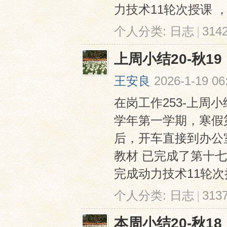
力技术11轮次授课 ，
个人分类:
日志
|
31
上周小结20-秋19
王安良
2026-1-19 06
在岗工作253-上周小结2
学年第一学期，寒假
后，开车直接到办公
教材 已完成了第十
完成动力技术11轮次授
个人分类:
日志
|
31
本周小结20-秋18