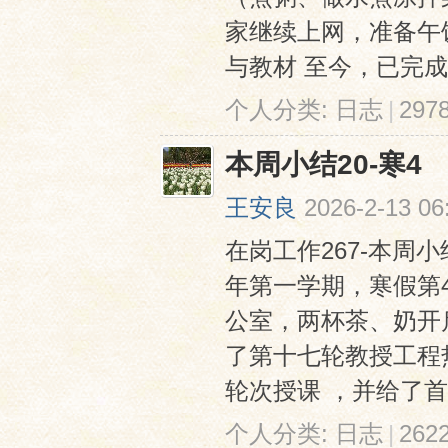
家继续上网，准备午
与教材 至今，已完成
个人分类:
日志
|
29
本周小结20-寒4
王安良
2026-2-13 06
在岗工作267-本周小结2
年第一学期，寒假第4
公室，两杯茶、奶开
了第十七轮教授工程热
轮次授课 ，并给了首轮
个人分类:
日志
|
26