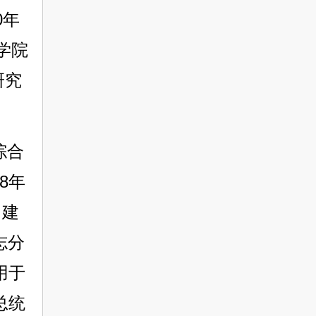
0年
学院
研究
综合
8年
，建
志分
用于
总统