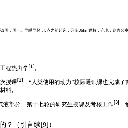
假第3周，周一。早睡早起，5点之前起床，开车35km返校，充电，到办公
[1]
工程热力学
。
[2]
次授课
，“人类使用的动力”校际通识课也完成了
材料
。
[3]
气液部分、第十七轮的研究生授课及考核工作
，
的？（引言续[9]）