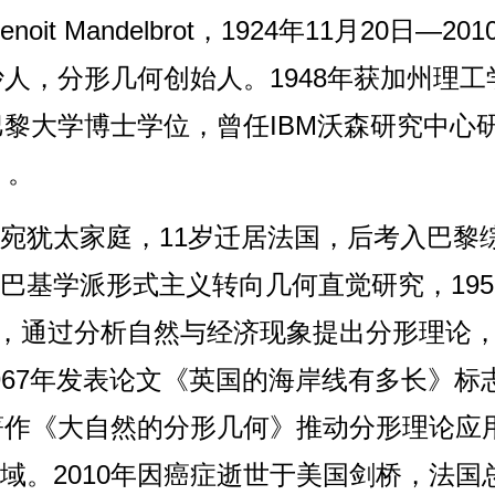
t Mandelbrot，1924年11月20日—201
沙人，分形几何创始人。1948年获加州理工
巴黎大学博士学位，曾任IBM沃森研究中心
 。
宛犹太家庭，11岁迁居法国，后考入巴黎
巴基学派形式主义转向几何直觉研究，195
心，通过分析自然与经济现象提出分形理论
。其1967年发表论文《英国的海岸线有多长》标
年著作《大自然的分形几何》推动分形理论应
域。2010年因癌症逝世于美国剑桥，法国