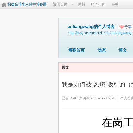
构建全球华人科学博客圈
返回首页
微博
RSS订阅
帮助
anliangwang的个人博客
分享
http://blog.sciencenet.cn/u/anliangwang
博客首页
动态
博文
博文
我是如何被“热熵”吸引的（
已有 2587 次阅读
2026-2-2 09:20
|
个人分类
在岗工