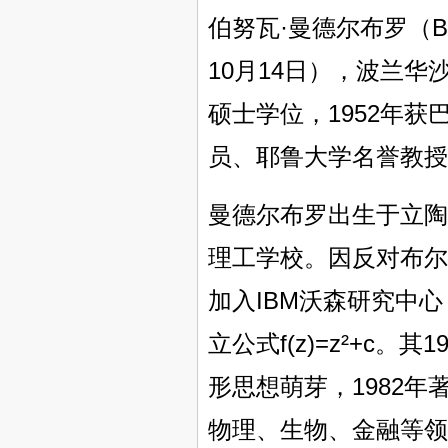
伯努瓦·曼德尔布罗（Benoi
10月14日），波兰华
硕士学位，1952年获
员、耶鲁大学名誉教授
曼德尔布罗出生于立陶
理工学校。因反对布尔
加入IBM沃森研究中
立公式f(z)=z²+c
形思想萌芽，1982
物理、生物、金融等领