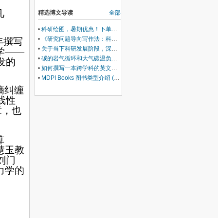
凡
精选博文导读
全部
•
科研绘图，暑期优惠！下单立减500元
•
《研究问题导向写作法：科研萌新首篇SCI/SSCI通关笔记》前言
年撰写
•
关于当下科研发展阶段，深耕学术交流内生价值的相关建议
学——
•
碳的岩气循环和大气碳温负反馈调节机制
发的
•
如何撰写一本跨学科的英文国际学术专著
•
MDPI Books 图书类型介绍 (三)：Edited Book
熵纠缠
线性
章，也
算
慧玉教
刘门
力学的