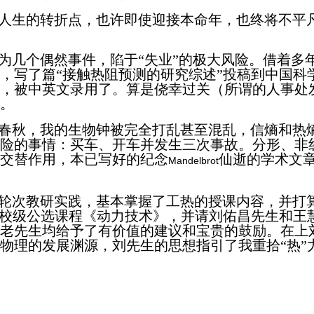
说是人生的转折点，也许即使迎接本命年，也终将不平
为几个偶然事件，陷于“失业”的极大风险。
借着多
，写了篇“接触热阻预测的研究综述”投稿到中国科
前后，被中英文录用了。算是侥幸过关（所谓的人事处
。
事之春秋，我的生物钟被完全打乱甚至混乱，信熵和热
险的事情：买车、开车并发生三次事故。分形、非
交替作用，本已写好的纪念
仙逝的学术文
Mandelbrot
轮次教研实践，基本掌握了工热的授课内容，并打
门校级公选课程《动力技术》，并请刘佑昌先生和王
老先生均给予了有价值的建议和宝贵的鼓励。在上
物理的发展渊源，刘先生的思想指引了我重拾“热”