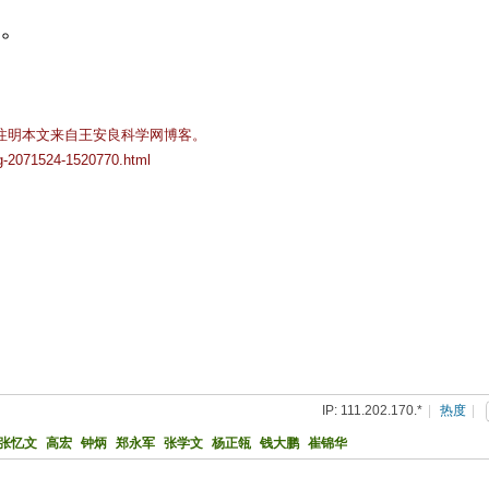
。
注明本文来自王安良科学网博客。
og-2071524-1520770.html
IP: 111.202.170.*
|
热度
|
张忆文
高宏
钟炳
郑永军
张学文
杨正瓴
钱大鹏
崔锦华