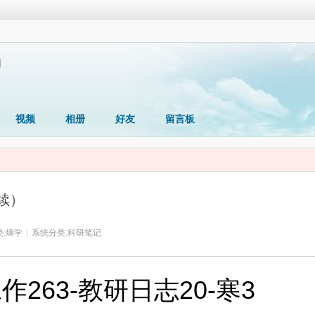
视频
相册
好友
留言板
续）
:
熵学
|
系统分类:
科研笔记
作263-教研日志20-寒3