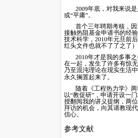
2009年底，对我来
或“平庸”。
首个三年聘期考核，因
接触热阻基金申请书的经验
技术科学，2010年元旦
红头文件也就不了了之了）
2010年才是我的多
在一起，发生了许多有惊无
乃至混沌理论在现实生活中
永久搁置起来了。
随着《工程热力学》两
以“教促研”，申请开设一
授翻阅我的讲义提纲，两位
拜访的机会，向其请教现代
信心。
参考文献