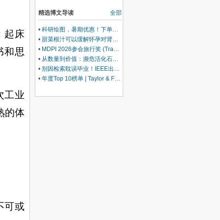
精选博文导读
全部
•
科研绘图，暑期优惠！下单立减500元
；起床
•
甜菜根汁可以缓解怀孕对肾脏的压力
•
MDPI 2026参会旅行奖 (Travel Award) 中国区获奖名单公布！
书和思
•
从数量到价值：濒危活化石ELF 理论重塑濒危物种保护优先级
•
别因检索耽误毕业！IEEE出版+EI快检索，8-9月会议合集征稿中
•
年度Top 10榜单 | Taylor & Francis科学与技术领域中国作者最受欢迎的热门文章榜单出炉！
次工业
熟的体
不可或