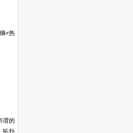
熵≠热
所谓的
；拓扑