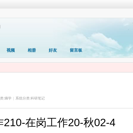
视频
相册
好友
留言板
类:
熵学
|
系统分类:
科研笔记
10-在岗工作20-秋02-4