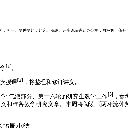
06周，周一。早睡早起，起床、洗漱。开车3km先到办公室，两杯奶、茶开
[1]
学
。
[2]
次授课
，将整理和修订讲义。
[3]
学-气液部分、第十六轮的研究生教学工作
，参
更新讲义和准备教学研究文章。本
周将
阅读《两相流体
第05周小结