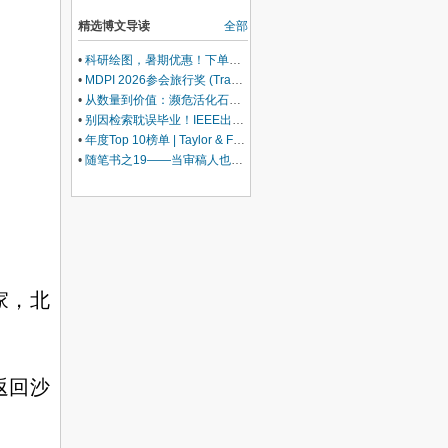
精选博文导读
全部
•
科研绘图，暑期优惠！下单立减500元
•
MDPI 2026参会旅行奖 (Travel Award) 中国区获奖名单公布！
•
从数量到价值：濒危活化石ELF 理论重塑濒危物种保护优先级
•
别因检索耽误毕业！IEEE出版+EI快检索，8-9月会议合集征稿中
•
年度Top 10榜单 | Taylor & Francis科学与技术领域中国作者最受欢迎的热门文章榜单出炉！
•
随笔书之19——当审稿人也开始使用AI，同行评议还是“同行”评议吗？
家，北
返回沙