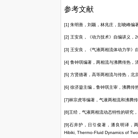
参考文献
[1] 朱明善，刘颖，林兆庄，彭晓峰
[2] 王安良，《动力技术》自编讲义，201
[3] 王安良，《气液两相流体动力学》自编
[4] 鲁钟琪编著，两相流与沸腾传热，
[5] 方贤德著，高等两相流与传热，北
[6] 徐济鋆主编，鲁钟琪主审，沸腾传
[7]林宗虎等编著，气液两相流和沸腾传
[8]王经，气液两相流动态特性的研究，
[9]
石井护，日引俊著，潘良明译，两
Hibiki, Thermo-Fluid Dynamics of Tw