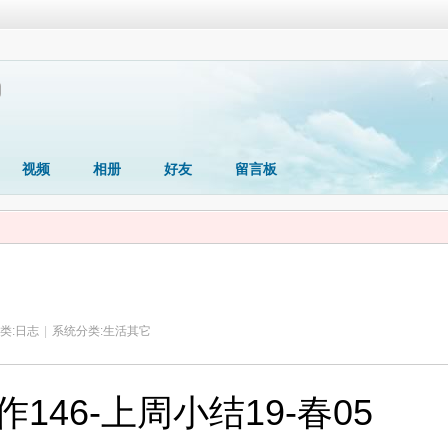
视频
相册
好友
留言板
类:
日志
|
系统分类:
生活其它
146-上周小结19-春05