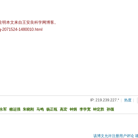
注明本文来自王安良科学网博客。
og-2071524-1480010.html
IP: 219.239.227.*
|
热度
|
永军
雒运强
朱晓刚
马鸣
杨正瓴
高宏
钟炳
李学宽
钟定胜
孙颉
该博文允许注册用户评论 