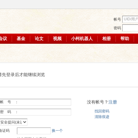
帐号
密码
会议
基金
论文
视频
小柯机器人
相册
帮助
请先登录后才能继续浏览
没有帐号？
注册
帐 号 ：
找回密码
密 码 ：
清除痕迹
验证码
换一个