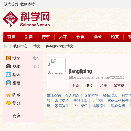
设为首页
收藏本站
首页
新闻
博客
人才
会议
基金
论文
我的中心
博文
jiangjiping的博文
博文
发布
加为好友
视频
上传
jiangjiping
科
›
›
›
发送消息
基金
https://blog.sciencenet.cn/?203132
相册
主题
博文
相册
留言板
收藏
生活点滴
|
个人观点
|
国家时事
|
经验交流
|
科学
想
|
观点交流
|
笑话幽默
|
万花镜
|
科研工作报告
|
积分
历
|
家庭孩子
|
人生感悟
|
健康养生
|
现象分析
|
会议
学