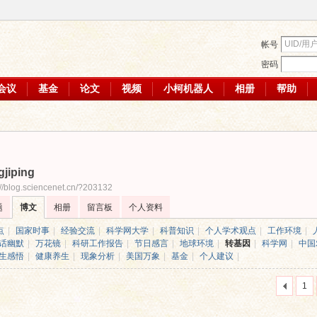
帐号
密码
会议
基金
论文
视频
小柯机器人
相册
帮助
gjiping
://blog.sciencenet.cn/?203132
题
博文
相册
留言板
个人资料
点
|
国家时事
|
经验交流
|
科学网大学
|
科普知识
|
个人学术观点
|
工作环境
|
话幽默
|
万花镜
|
科研工作报告
|
节日感言
|
地球环境
|
转基因
|
科学网
|
中国
生感悟
|
健康养生
|
现象分析
|
美国万象
|
基金
|
个人建议
|
1