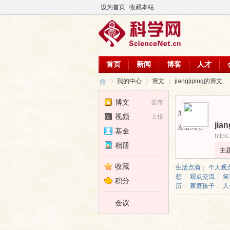
设为首页
收藏本站
首页
新闻
博客
人才
我的中心
博文
jiangjiping的博文
博文
发布
加为好友
视频
上传
jian
科
›
›
›
发送消息
基金
https
相册
主
收藏
生活点滴
|
个人观
想
|
观点交流
|
笑
积分
历
|
家庭孩子
|
人
会议
学