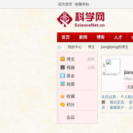
设为首页
收藏本站
首页
新闻
博客
人才
我的中心
博文
jiangjiping的博文
博文
发布
加为好友
视频
上传
jian
科
›
›
›
发送消息
基金
https
相册
主
收藏
生活点滴
|
个人观
想
|
观点交流
|
笑
积分
历
|
家庭孩子
|
人
会议
学