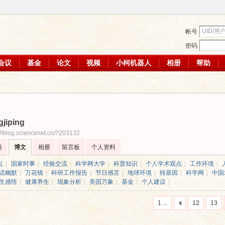
帐号
密码
会议
基金
论文
视频
小柯机器人
相册
帮助
gjiping
://blog.sciencenet.cn/?203132
题
博文
相册
留言板
个人资料
点
|
国家时事
|
经验交流
|
科学网大学
|
科普知识
|
个人学术观点
|
工作环境
|
话幽默
|
万花镜
|
科研工作报告
|
节日感言
|
地球环境
|
转基因
|
科学网
|
中国
生感悟
|
健康养生
|
现象分析
|
美国万象
|
基金
|
个人建议
|
1 ...
12
13