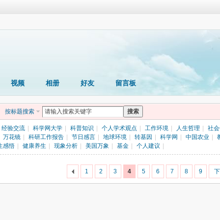
视频
相册
好友
留言板
按标题搜索
搜索
经验交流
|
科学网大学
|
科普知识
|
个人学术观点
|
工作环境
|
人生哲理
|
社会
万花镜
|
科研工作报告
|
节日感言
|
地球环境
|
转基因
|
科学网
|
中国农业
|
生感悟
|
健康养生
|
现象分析
|
美国万象
|
基金
|
个人建议
|
1
2
3
4
5
6
7
8
9
下