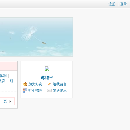
注册
|
登录
体制
|
蒋继平
教育
|
研
加为好友
给我留言
打个招呼
发送消息
一页