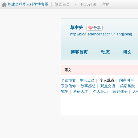
构建全球华人科学博客圈
返回首页
RSS订阅
帮助
草中笋
分享
http://blog.sciencenet.cn/u/jiangjiping
博客首页
动态
博文
博文
全部博文
|
生活点滴
|
个人观点
|
国家时事
|
宗教信仰
|
故事感想
|
观点交流
|
笑话幽默
|
究生
|
科研人才
|
个人经历
|
家庭孩子
|
人