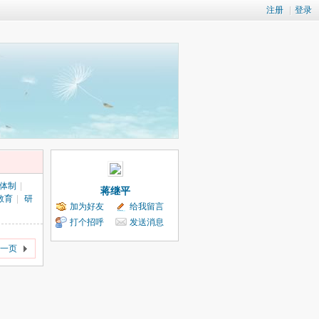
注册
|
登录
体制
|
蒋继平
教育
|
研
加为好友
给我留言
打个招呼
发送消息
一页