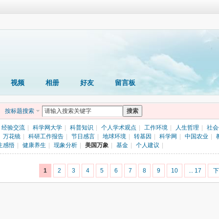
视频
相册
好友
留言板
按标题搜索
搜索
经验交流
|
科学网大学
|
科普知识
|
个人学术观点
|
工作环境
|
人生哲理
|
社会
万花镜
|
科研工作报告
|
节日感言
|
地球环境
|
转基因
|
科学网
|
中国农业
|
生感悟
|
健康养生
|
现象分析
|
美国万象
|
基金
|
个人建议
|
1
2
3
4
5
6
7
8
9
10
... 17
下