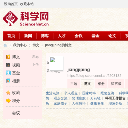
设为首页
收藏本站
首页
新闻
博客
人才
会议
基金
论文
我的中心
博文
jiangjiping的博文
博文
发布
加为好友
视频
上传
jiangjiping
科
›
›
›
发送消息
基金
https://blog.sciencenet.cn/?203132
相册
主题
博文
相册
留言板
收藏
生活点滴
|
个人观点
|
国家时事
|
经验交流
|
科学
想
|
观点交流
|
笑话幽默
|
万花镜
|
科研工作报告
|
积分
历
|
家庭孩子
|
人生感悟
|
健康养生
|
现象分析
|
会议
学