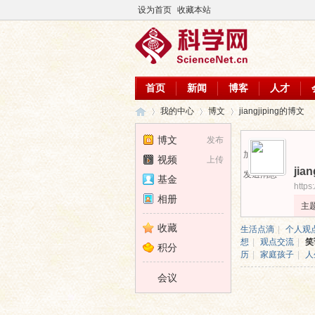
设为首页
收藏本站
首页
新闻
博客
人才
我的中心
博文
jiangjiping的博文
博文
发布
加为好友
视频
上传
jian
科
›
›
›
发送消息
基金
https
相册
主
收藏
生活点滴
|
个人观
想
|
观点交流
|
笑
积分
历
|
家庭孩子
|
人
会议
学