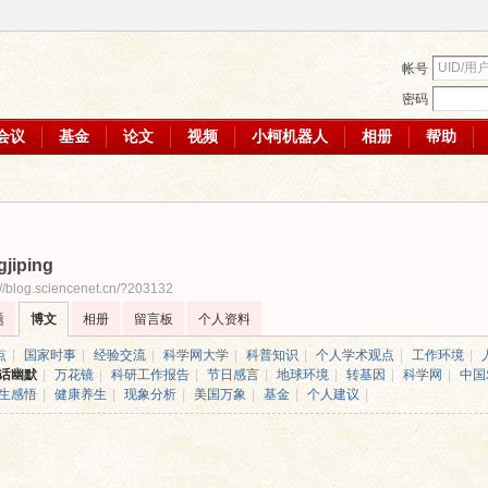
帐号
密码
会议
基金
论文
视频
小柯机器人
相册
帮助
gjiping
://blog.sciencenet.cn/?203132
题
博文
相册
留言板
个人资料
点
|
国家时事
|
经验交流
|
科学网大学
|
科普知识
|
个人学术观点
|
工作环境
|
话幽默
|
万花镜
|
科研工作报告
|
节日感言
|
地球环境
|
转基因
|
科学网
|
中国
生感悟
|
健康养生
|
现象分析
|
美国万象
|
基金
|
个人建议
|