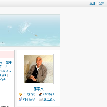
注册
|
登录
写
|
空中
熵、信
气候公式
滴点3
|
变化分
张学文
加为好友
给我留言
打个招呼
发送消息