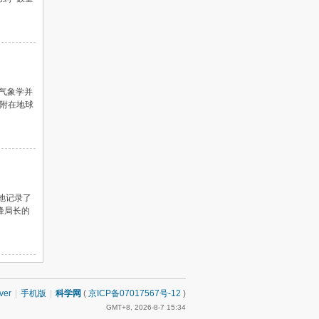
力气象学并
附在地球
星地记录了
峰局长的
ver
|
手机版
|
科学网
(
京ICP备07017567号-12
)
GMT+8, 2026-8-7 15:34