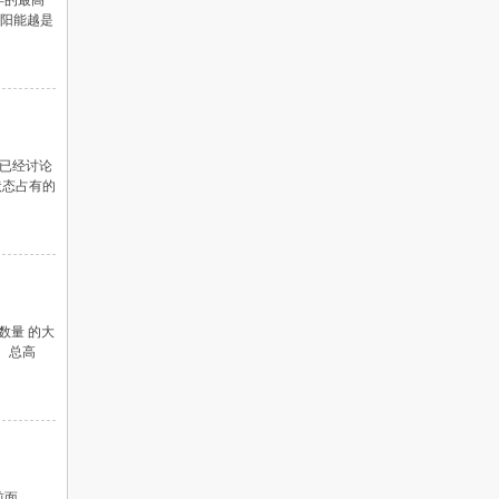
年的最高
太阳能越是
们已经讨论
状态占有的
数量 的大
、总高
前面