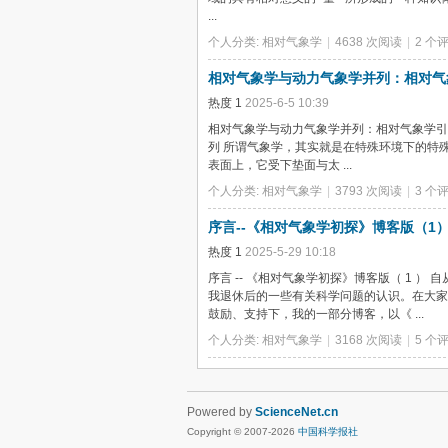
...
个人分类:
相对气象学
|
4638 次阅读
|
2 个
相对气象学与动力气象学并列：相对气
热度
1
2025-6-5 10:39
相对气象学与动力气象学并列：相对气象学引论章： 
列 所谓气象学，其实就是在特殊环境下的特
表面上，它受下垫面与太 ...
个人分类:
相对气象学
|
3793 次阅读
|
3 个
序言--《相对气象学初探》博客版（1
热度
1
2025-5-29 10:18
序言 -- 《相对气象学初探》博客版（ 1 ）
我退休后的一些有关科学问题的认识。在大家的
鼓励、支持下，我的一部分博客，以《 ...
个人分类:
相对气象学
|
3168 次阅读
|
5 个
Powered by
ScienceNet.cn
Copyright © 2007-
2026
中国科学报社