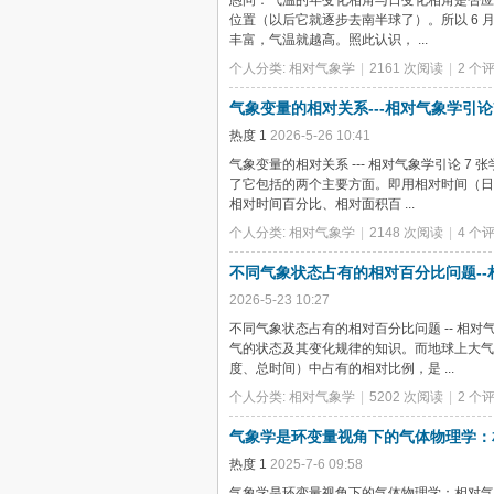
愚问：气温的年变化相角与日变化相角是否应当相等
位置（以后它就逐步去南半球了）。所以 6
丰富，气温就越高。照此认识， ...
个人分类:
相对气象学
|
2161 次阅读
|
2 个
气象变量的相对关系---相对气象学引论
热度
1
2026-5-26 10:41
气象变量的相对关系 --- 相对气象学引论 7
了它包括的两个主要方面。即用相对时间（日
相对时间百分比、相对面积百 ...
个人分类:
相对气象学
|
2148 次阅读
|
4 个
不同气象状态占有的相对百分比问题--
2026-5-23 10:27
不同气象状态占有的相对百分比问题 -- 相对气象
气的状态及其变化规律的知识。而地球上大气
度、总时间）中占有的相对比例，是 ...
个人分类:
相对气象学
|
5202 次阅读
|
2 个
气象学是环变量视角下的气体物理学：
热度
1
2025-7-6 09:58
气象学是环变量视角下的气体物理学：相对气象学引