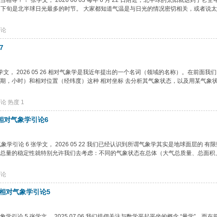
？！ 张学文， 2026 06 03 每年 6 月 22 日附近，北半球的太阳就达到了它全
 月下旬是北半球日光最多的时节。 大家都知道气温是与日光的情况密切相关，或者说
评论
7
 张学文， 2026 05 26 相对气象学是我近年提出的一个名词（领域的名称）。在前面我
期，小时）和相对位置（经纬度）这种 相对坐标 去分析其气象状态，以及用某气象
评论
热度
1
相对气象学引论6
学引论 6 张学文， 2026 05 22 我们已经认识到所谓气象学其实是地球面层的 有限
总量的稳定性就特别允许我们去考虑：不同的气象状态在总体（大气总质量、总面积
评论
相对气象学引论5
论 5 张学文， 2025 07 06 我们提倡关注与数学平起平坐的概念 “量学”。而在