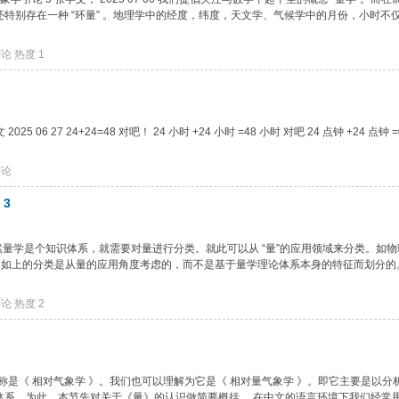
中还特别存在一种 “环量” 。地理学中的经度，纬度，天文学、气候学中的月份，小时不
评论
热度
1
5 06 27 24+24=48 对吧！ 24 小时 +24 小时 =48 小时 对吧 24 点钟 +24 点钟 
评论
：3
：3 既然量学是个知识体系，就需要对量进行分类。就此可以从 “量”的应用领域来分类。如
? 如上的分类是从量的应用角度考虑的，而不是基于量学理论体系本身的特征而划分的
评论
热度
2
名称是《 相对气象学 》。我们也可以理解为它是《 相对量气象学 》。即它主要是以分
知识体系。为此，本节先对关于《量》的认识做简要概括。 在中文的语言环境下我们经常用