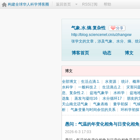
构建全球华人科学博客圈
返回首页
RSS订阅
帮助
气象.水.熵.复杂性
分享
http://blog.sciencenet.cn/u/zhangxw
张学文的文章，涉及气象、水分、熵、统
博客首页
动态
博文
博文
全部博文
|
生活点滴.1.
|
水资源
|
统计、概率
水科学
|
一般科技.2.
|
生活滴点.2.
|
灾害问
息、复杂性.2.
|
盆地气象学
|
水科学
|
盆地
选集
|
蒸发与凝结16
|
水分循环17
|
朋友的
天山南北话气象
|
气象表格
|
量学初探
|
气候
析
|
气象变量与时间余弦的关系
|
环科学初探
愚问：气温的年变化相角与日变化相角
2026-6-3 17:03