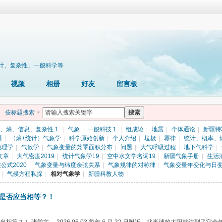
计、复杂性、一般科学等
视频
相册
好友
留言板
按标题搜索
搜索
、熵、信息、复杂性.1.
|
气象
|
一般科技.1.
|
组成论
|
地震
|
个体通论
|
新疆特
题
|
（熵+统计）气象学
|
科学原始创新
|
个人介绍
|
垃圾
|
幂律
|
统计、概率、
地理学
|
气候学
|
气象变量的笼罩面积分布
|
问题
|
大气呼吸过程
|
地下气科学
|
文章
|
大气密度2019
|
统计气象学19
|
空中水文学名词19
|
新疆气象手册
|
生活
公式2020
|
气象变量与纬度余弦关系
|
气象规律的对称律
|
气象变量年变化与日
|
气候方程私探
|
相对气象学
|
新疆科教人物
|
是否应当相等？！