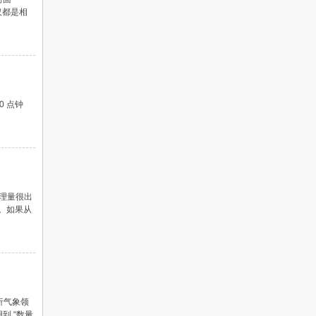
仅都是相
=0 点钟
物理量很出
。如果从
析气象领
到 “数量