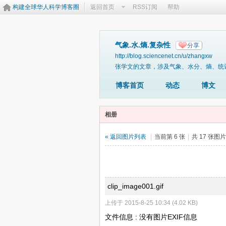
构建全球华人科学博客圈
返回首页
RSS订阅
帮助
气象.水.熵.复杂性
分享
http://blog.sciencenet.cn/u/zhangxw
张学文的文章，涉及气象、水分、熵、统
博客首页
动态
博文
相册
« 返回图片列表
|
当前第 6 张
|
共 17 张图
clip_image001.gif
上传于 2015-8-25 10:34 (4.02 KB)
文件信息 : 没有图片EXIF信息