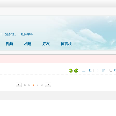
计、复杂性、一般科学等
视频
相册
好友
留言板
片
|
上一张
|
下一张
|